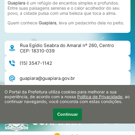
Guapiara
é um refúgio de encantos simples e profundos.
Entre suas paisagens serenas e o calor acolhedor do seu
povo, a cidade pulsa com uma beleza que toca a alma.
Quem conhece
Guapiara
, leva um pedacinho dela no peito.
Rua Egídio Seabra do Amaral nº 260, Centro
CEP: 18310-039
(15) 3547-1142
guapiara@guapiara.gov.br
O Portal da Prefeitura utiliza cookies para melhorar a sua
46.634.275/0001-88
experiência, de acordo com a nossa
Política de Privacidade
, ao
continuar navegando, você concorda com estas condições.
Continuar
PREFEITURA MUNICIPAL DE
GUAPIARA