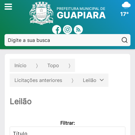
PREFEITURA MUNICIPAL DE
GUAPIARA
17°
Pe
Início
Topo
Licitações anteriores
Leilão
Leilão
Filtrar: